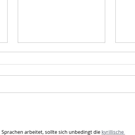
Podiumsdiskussion zu
Der 
Online-Galerien
Urhe
prachen arbeitet, sollte sich unbedingt die 
kyrillische 