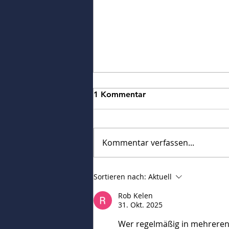
1 Kommentar
Kommentar verfassen...
POSITIONS Berlin Art Fair
Sortieren nach:
Aktuell
2024
Rob Kelen
31. Okt. 2025
Wer regelmäßig in mehreren S