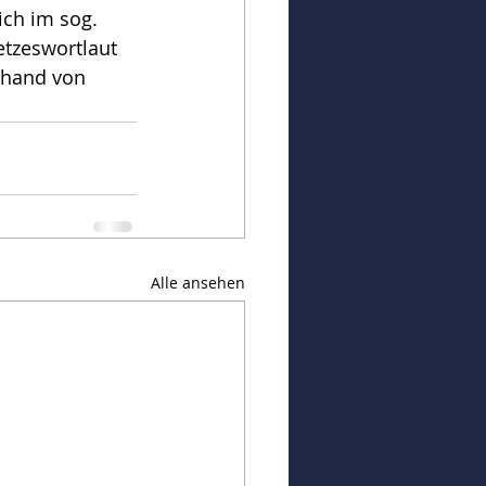
ch im sog. 
etzeswortlaut 
nhand von 
Alle ansehen