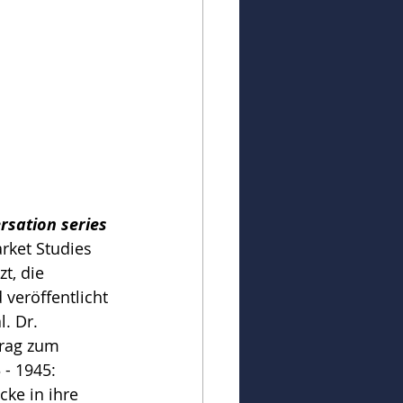
rsation series
rket Studies 
t, die 
veröffentlicht 
. Dr. 
trag zum 
- 1945: 
ke in ihre 