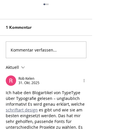
1 Kommentar
Kommentar verfassen...
Podiumsdiskussion zu
Der Umbau von 
Online-Galerien
als
Urheberrechtsv
Aktuell
Rob Kelen
31. Okt. 2025
Ich habe den Blogartikel von TypeType 
über Typografie gelesen – unglaublich 
informativ! Es wird genau erklärt, welche 
schriftart design
 es gibt und wie sie am 
besten eingesetzt werden. Das hat mir 
sehr geholfen, passende Fonts für 
unterschiedliche Projekte zu wählen. Es 